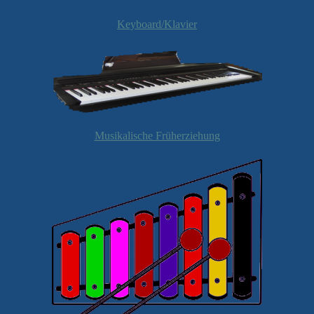
Keyboard/Klavier
Musikalische Früherziehung